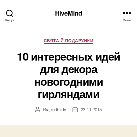
HiveMind
Пошук
Меню
Категорії
СВЯТА Й ПОДАРУНКИ
10 интересных идей
для декора
новогодними
гирляндами
Від
redbirdy
23.11.2015
Автор
Дата
запису
запису