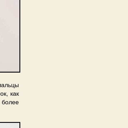
пальцы
ок, как
 более