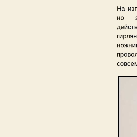
На из
но з
дейст
гирля
ножни
провол
совсе