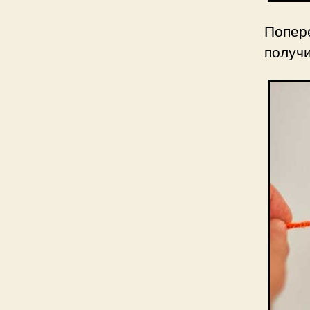
Попер
получ