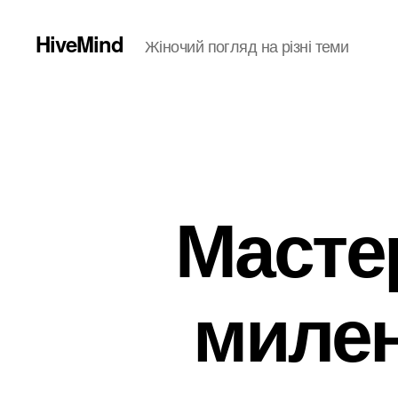
HiveMind
Жіночий погляд на різні теми
Мастер
милен