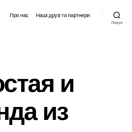
Про нас
Наші друзі та партнери
Пошук
остая и
нда из