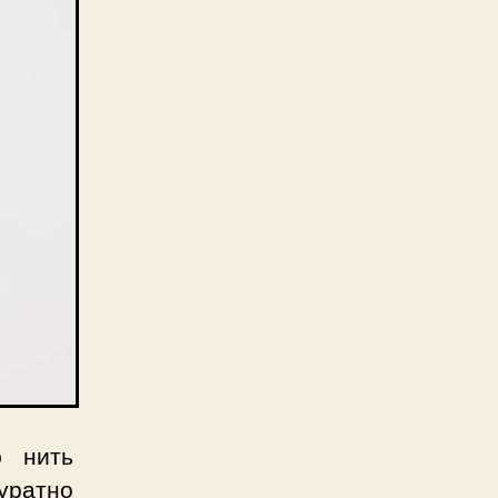
ю нить
уратно