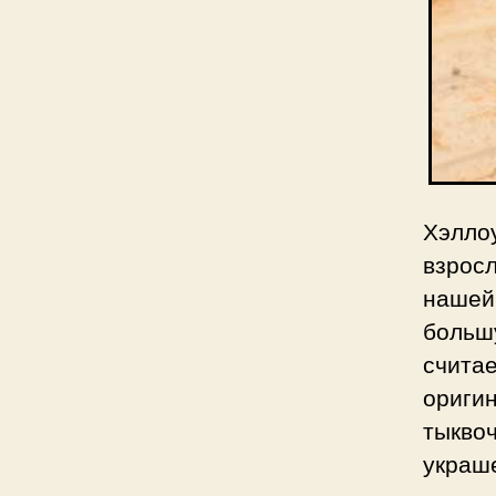
Хэлло
взросл
нашей
больш
счита
ориги
тыкво
украш