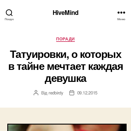
HiveMind
Пошук
Меню
Категорії
ПОРАДИ
Татуировки, о которых
в тайне мечтает каждая
девушка
Від
redbirdy
09.12.2015
Автор
Дата
запису
запису