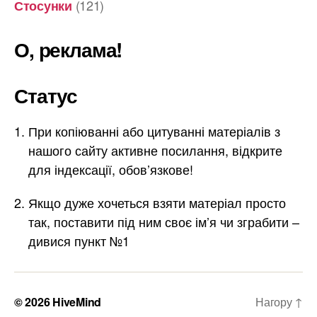
(121)
Стосунки
О, реклама!
Статус
При копіюванні або цитуванні матеріалів з
нашого сайту активне посилання, відкрите
для індексації, обов’язкове!
Якщо дуже хочеться взяти матеріал просто
так, поставити під ним своє ім’я чи зграбити –
дивися пункт №1
© 2026
HiveMind
Нагору
↑