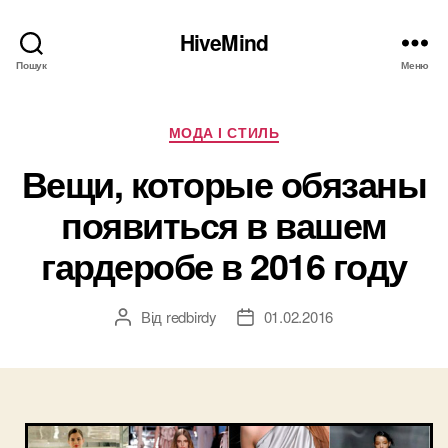
HiveMind
Пошук
Меню
Категорії
МОДА І СТИЛЬ
Вещи, которые обязаны
появиться в вашем
гардеробе в 2016 году
Від
redbirdy
01.02.2016
Автор
Дата
запису
запису