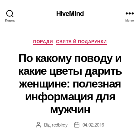
HiveMind
Пошук
Меню
Категорії
ПОРАДИ
СВЯТА Й ПОДАРУНКИ
По какому поводу и
какие цветы дарить
женщине: полезная
информация для
мужчин
Від
redbirdy
04.02.2016
Автор
Дата
запису
запису