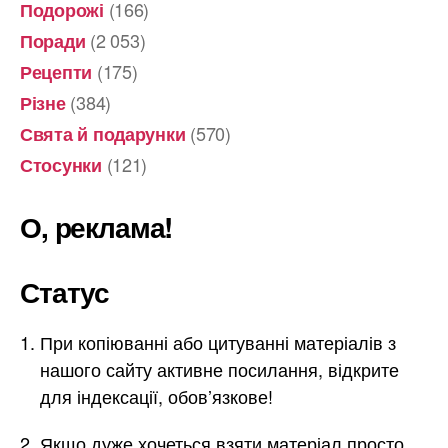
(166)
Подорожі
(2 053)
Поради
(175)
Рецепти
(384)
Різне
(570)
Свята й подарунки
(121)
Стосунки
О, реклама!
Статус
При копіюванні або цитуванні матеріалів з
нашого сайту активне посилання, відкрите
для індексації, обов’язкове!
Якщо дуже хочеться взяти матеріал просто