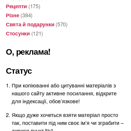
(175)
Рецепти
(384)
Різне
(570)
Свята й подарунки
(121)
Стосунки
О, реклама!
Статус
При копіюванні або цитуванні матеріалів з
нашого сайту активне посилання, відкрите
для індексації, обов’язкове!
Якщо дуже хочеться взяти матеріал просто
так, поставити під ним своє ім’я чи зграбити –
дивися пункт №1