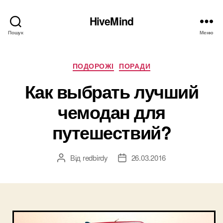
HiveMind
Пошук
Меню
Категорії
ПОДОРОЖІ
ПОРАДИ
Как выбрать лучший
чемодан для
путешествий?
Від
redbirdy
26.03.2016
Автор
Дата
запису
запису