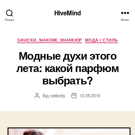
HiveMind
Пошук
Меню
Категорії
ЗАЧІСКИ, МАКІЯЖ, МАНІКЮР
МОДА І СТИЛЬ
Модные духи этого
лета: какой парфюм
выбрать?
Від
redbirdy
13.05.2016
Автор
Дата
запису
запису