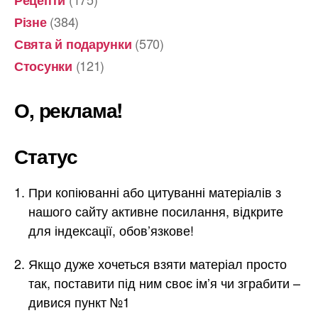
(384)
Різне
(570)
Свята й подарунки
(121)
Стосунки
О, реклама!
Статус
При копіюванні або цитуванні матеріалів з
нашого сайту активне посилання, відкрите
для індексації, обов’язкове!
Якщо дуже хочеться взяти матеріал просто
так, поставити під ним своє ім’я чи зграбити –
дивися пункт №1