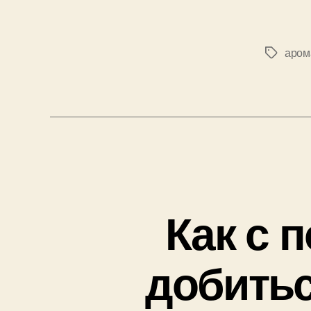
аром
Позначк
Как с
добитьс