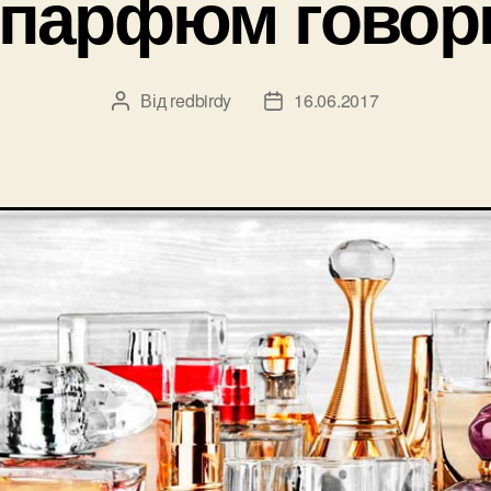
 парфюм говори
Від
redbirdy
16.06.2017
Автор
Дата
запису
запису