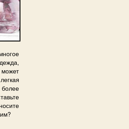
многое
одежда,
может
легкая
 более
тавьте
носите
щим?