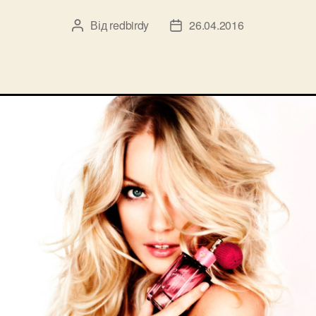
Від
redbirdy
26.04.2016
Автор
Дата
запису
запису