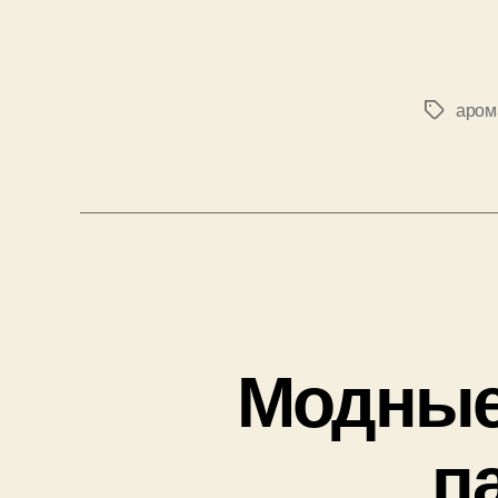
аром
Позначк
Модные 
п