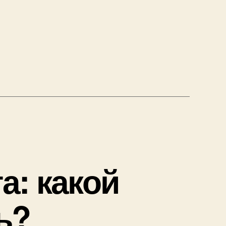
а: какой
ь?