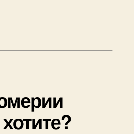
”
юмерии
 хотите?