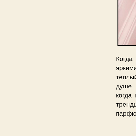
Когда
ярким
теплы
душе 
когда
тренд
парфю