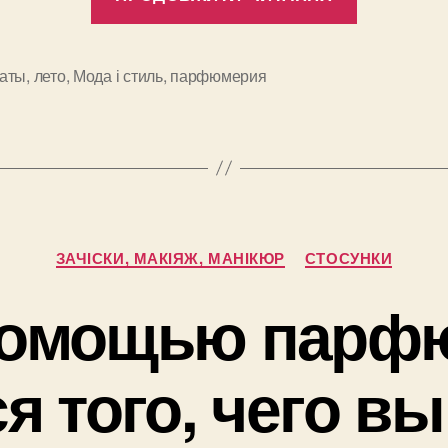
духи
этого
лета:
аты
,
лето
,
Мода і стиль
,
парфюмерия
и
какой
парфюм
выбрать?
Категорії
ЗАЧІСКИ, МАКІЯЖ, МАНІКЮР
СТОСУНКИ
 помощью парф
я того, чего вы