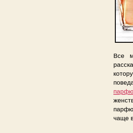
Все м
расска
кото
повед
парфю
женст
парфю
чаще 