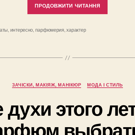
“Что
ПРОДОВЖИТИ ЧИТАННЯ
ваш
парфюм
говорит
аты
,
интересно
,
парфюмерия
,
характер
и
о
вас?”
Категорії
ЗАЧІСКИ, МАКІЯЖ, МАНІКЮР
МОДА І СТИЛЬ
духи этого лет
арфюм выбрат