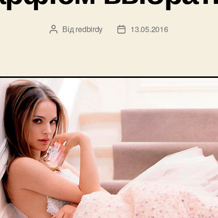
Від
redbirdy
13.05.2016
Автор
Дата
запису
запису