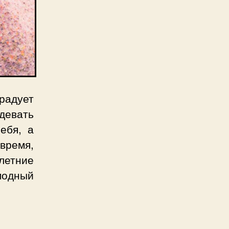
радует
девать
ебя, а
время,
летние
модный