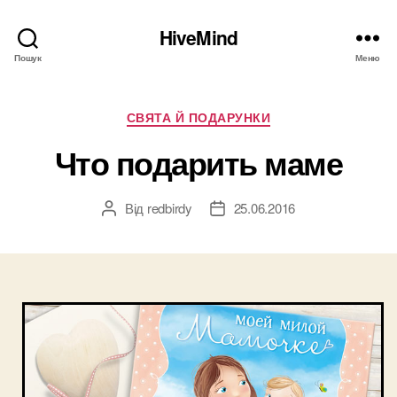
HiveMind
Пошук
Меню
Категорії
СВЯТА Й ПОДАРУНКИ
Что подарить маме
Від
redbirdy
25.06.2016
Автор
Дата
запису
запису