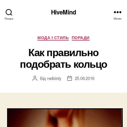
HiveMind
Пошук
Меню
Категорії
МОДА І СТИЛЬ
ПОРАДИ
Как правильно
подобрать кольцо
Від
redbirdy
25.06.2016
Автор
Дата
запису
запису