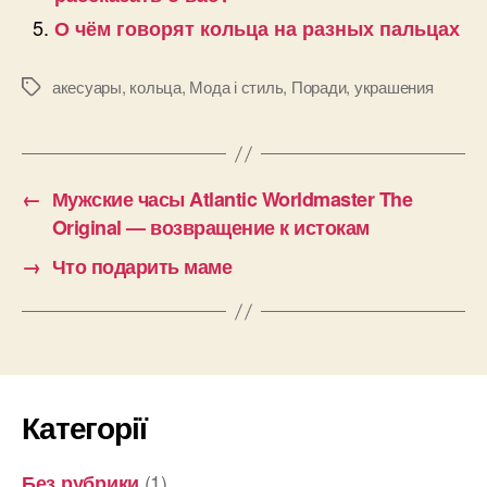
О чём говорят кольца на разных пальцах
акесуары
,
кольца
,
Мода і стиль
,
Поради
,
украшения
Позначки
←
Мужские часы Atlantic Worldmaster The
Original — возвращение к истокам
→
Что подарить маме
Категорії
(1)
Без рубрики