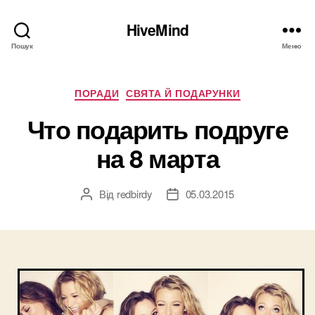
HiveMind
Пошук
Меню
Категорії
ПОРАДИ
СВЯТА Й ПОДАРУНКИ
Что подарить подруге
на 8 марта
Від
redbirdy
05.03.2015
Автор
Дата
запису
запису