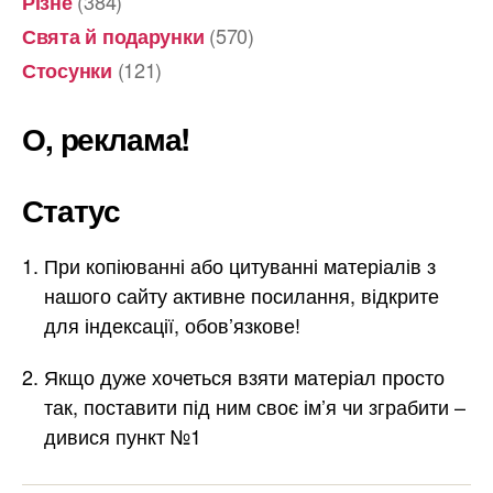
(384)
Різне
(570)
Свята й подарунки
(121)
Стосунки
О, реклама!
Статус
При копіюванні або цитуванні матеріалів з
нашого сайту активне посилання, відкрите
для індексації, обов’язкове!
Якщо дуже хочеться взяти матеріал просто
так, поставити під ним своє ім’я чи зграбити –
дивися пункт №1