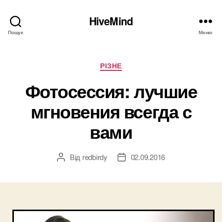
HiveMind
Пошук
Меню
Категорії
РІЗНЕ
Фотосессия: лучшие
мгновения всегда с
вами
Від
redbirdy
02.09.2016
Автор
Дата
запису
запису