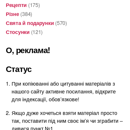
(175)
Рецепти
(384)
Різне
(570)
Свята й подарунки
(121)
Стосунки
О, реклама!
Статус
При копіюванні або цитуванні матеріалів з
нашого сайту активне посилання, відкрите
для індексації, обов’язкове!
Якщо дуже хочеться взяти матеріал просто
так, поставити під ним своє ім’я чи зграбити –
дивися пункт №1