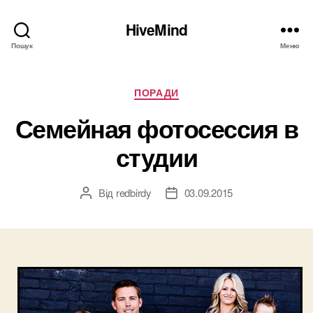
HiveMind
Пошук
Меню
Категорії
ПОРАДИ
Семейная фотосессия в
студии
Від
redbirdy
03.09.2015
Автор
Дата
запису
запису