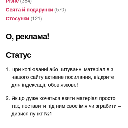
(384)
Різне
(570)
Свята й подарунки
(121)
Стосунки
О, реклама!
Статус
При копіюванні або цитуванні матеріалів з
нашого сайту активне посилання, відкрите
для індексації, обов’язкове!
Якщо дуже хочеться взяти матеріал просто
так, поставити під ним своє ім’я чи зграбити –
дивися пункт №1