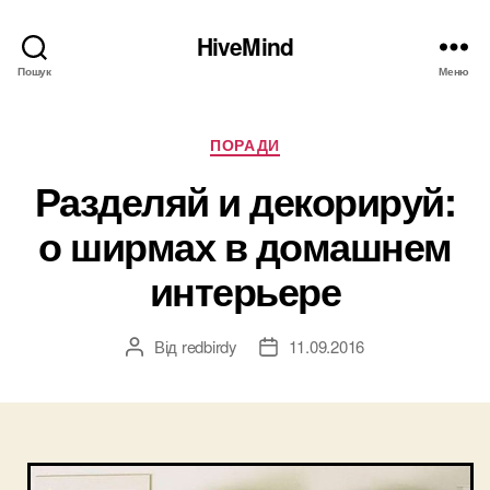
HiveMind
Пошук
Меню
Категорії
ПОРАДИ
Разделяй и декорируй:
о ширмах в домашнем
интерьере
Від
redbirdy
11.09.2016
Автор
Дата
запису
запису