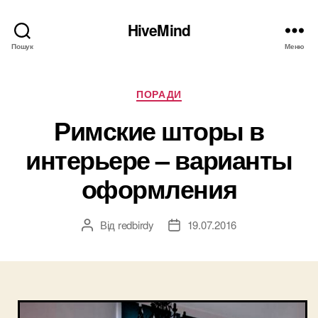
HiveMind
Пошук
Меню
Категорії
ПОРАДИ
Римские шторы в
интерьере – варианты
оформления
Від
redbirdy
19.07.2016
Автор
Дата
запису
запису