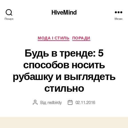
HiveMind
Пошук
Меню
Категорії
МОДА І СТИЛЬ
ПОРАДИ
Будь в тренде: 5
способов носить
рубашку и выглядеть
стильно
Від
redbirdy
02.11.2016
Автор
Дата
запису
запису