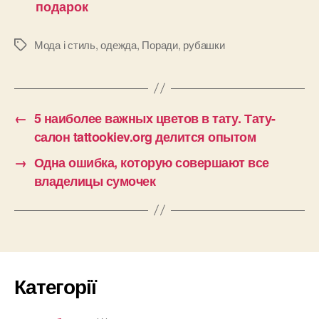
подарок
Мода і стиль
,
одежда
,
Поради
,
рубашки
Позначки
←
5 наиболее важных цветов в тату. Тату-
салон tattookiev.org делится опытом
→
Одна ошибка, которую совершают все
владелицы сумочек
Категорії