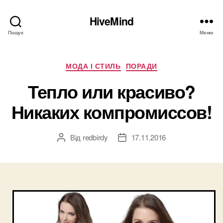
HiveMind
Пошук
Меню
Категорії
МОДА І СТИЛЬ
ПОРАДИ
Тепло или красиво?
Никаких компромиссов!
Від
redbirdy
17.11.2016
Автор
Дата
запису
запису