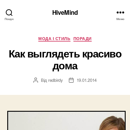
HiveMind
Пошук
Меню
Категорії
МОДА І СТИЛЬ
ПОРАДИ
Как выглядеть красиво
дома
Від
redbirdy
19.01.2014
Автор
Дата
запису
запису