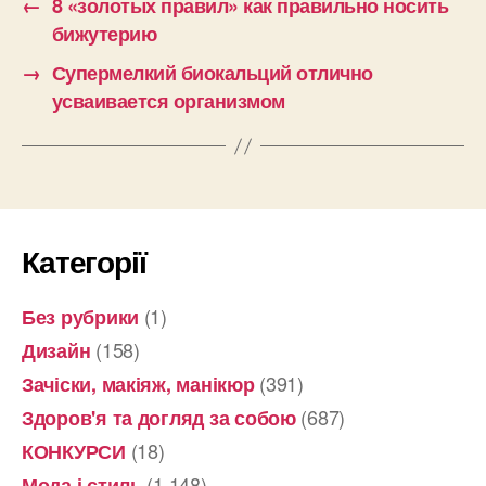
←
8 «золотых правил» как правильно носить
бижутерию
→
Супермелкий биокальций отлично
усваивается организмом
Категорії
(1)
Без рубрики
(158)
Дизайн
(391)
Зачіски, макіяж, манікюр
(687)
Здоров'я та догляд за собою
(18)
КОНКУРСИ
(1 148)
Мода і стиль