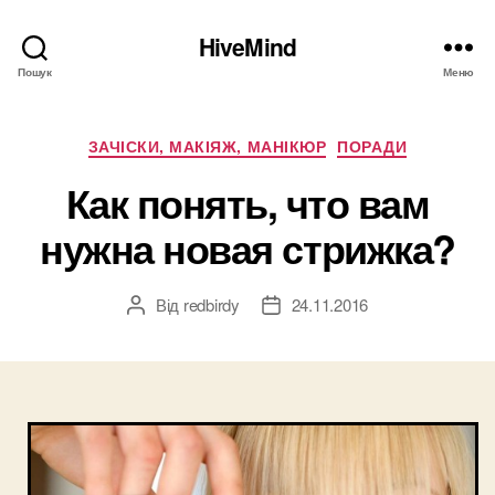
HiveMind
Пошук
Меню
Категорії
ЗАЧІСКИ, МАКІЯЖ, МАНІКЮР
ПОРАДИ
Как понять, что вам
нужна новая стрижка?
Від
redbirdy
24.11.2016
Автор
Дата
запису
запису