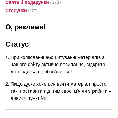
(570)
Свята й подарунки
(121)
Стосунки
О, реклама!
Статус
При копіюванні або цитуванні матеріалів з
нашого сайту активне посилання, відкрите
для індексації, обов’язкове!
Якщо дуже хочеться взяти матеріал просто
так, поставити під ним своє ім’я чи зграбити –
дивися пункт №1