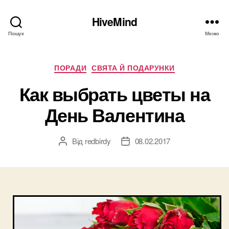
HiveMind
Пошук
Меню
Категорії
ПОРАДИ
СВЯТА Й ПОДАРУНКИ
Как выбрать цветы на
День Валентина
Від
redbirdy
08.02.2017
Автор
Дата
запису
запису