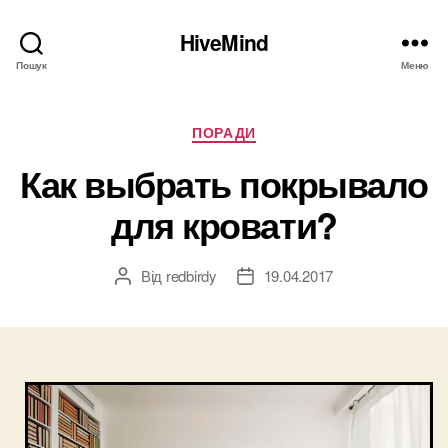
HiveMind
Пошук
Меню
Категорії
ПОРАДИ
Как выбрать покрывало
для кровати?
Від
redbirdy
19.04.2017
Автор
Дата
запису
запису