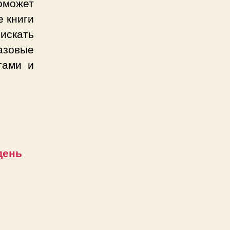
оможет
е книги
искать
азовые
гами и
день