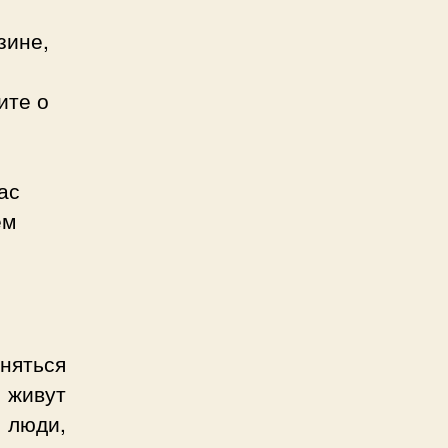
зине,
ите о
ас
ем
яться
 живут
 люди,