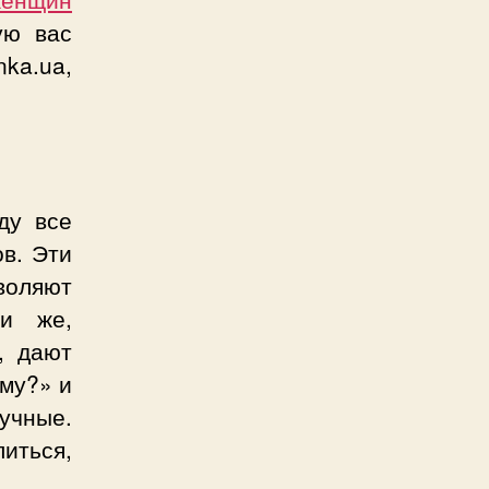
ую вас
nka.ua,
ду все
ов. Эти
воляют
ги же,
, дают
ему?» и
кучные.
литься,