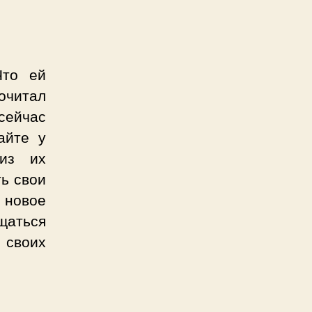
Что ей
очитал
 сейчас
айте у
 из их
ть свои
 новое
бщаться
 своих