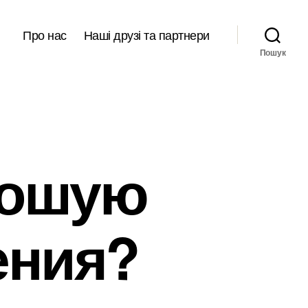
Про нас
Наші друзі та партнери
Пошук
рошую
ения?