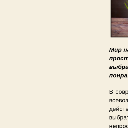
Мир н
прос
выбра
понр
В сов
всево
дейст
выбра
непрос