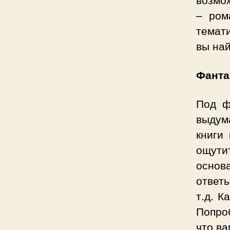
– ром
темати
вы най
Фанта
Под ф
выдума
книги
ощути
основ
ответы
т.д. К
Попроб
что ва