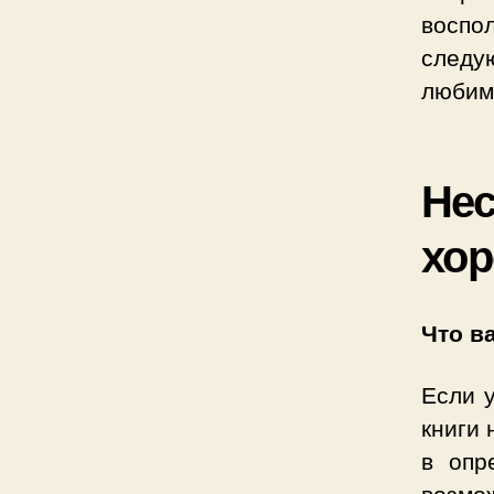
воспо
следу
любим
Нес
хор
Что в
Если 
книги 
в опр
возмо