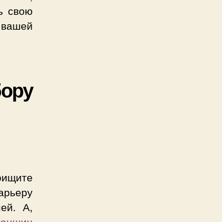
ь свою
 вашей
бору
оищите
карьеру
ей. А,
женщин