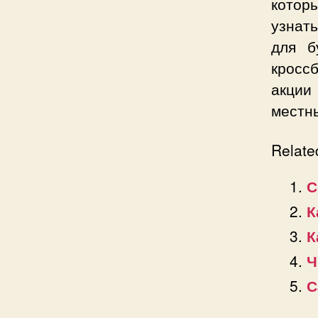
котор
узнать
для б
кросс
акции
местн
Relate
С
К
К
Ч
С