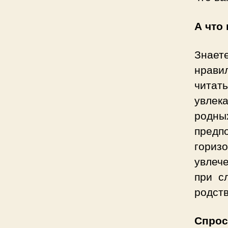
А что
Знает
нрави
читать
увлек
родны
предпо
гориз
увлече
при с
родств
Спрос