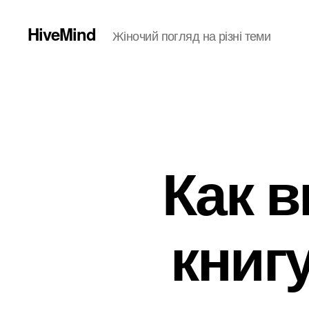
HiveMind
Жіночий погляд на різні теми
Как 
книг