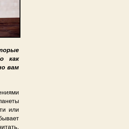
оторые
о как
но вам
ениями
ланеты
ти или
бывает
читать,