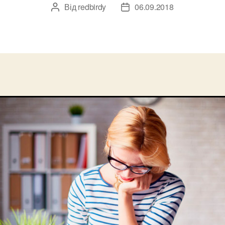
Від
redbirdy
06.09.2018
Автор
Дата
запису
запису