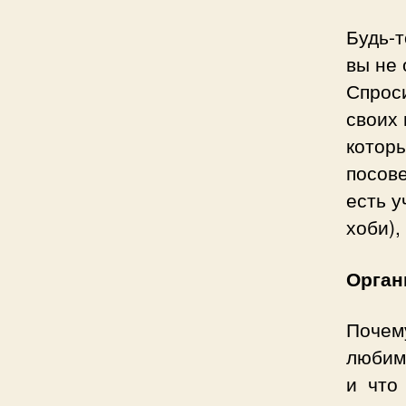
Будь-т
вы не 
Спроси
своих 
которы
посове
есть у
хоби),
Орган
Поче
любим
и что