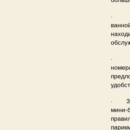
· 1 
ванно
наход
обслу
· 2 з
номер
предл
удобст
· 3 з
мини-б
прави
пари