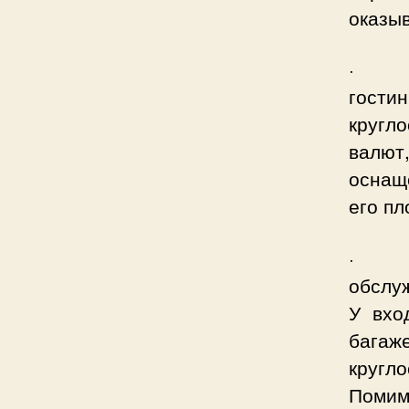
оказы
· 4 
гости
кругл
валют
оснащ
его пл
· 5 
обслу
У вхо
багаж
кругл
Помим