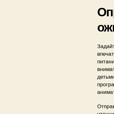
Оп
ож
Задай
впеча
питани
внимат
детьм
прогр
анима
Отпра
уточн