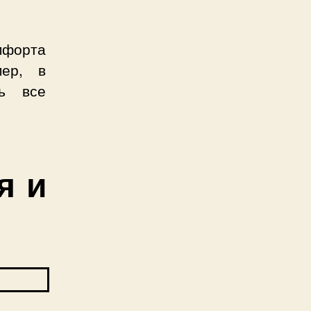
форта
мер, в
ь все
я и