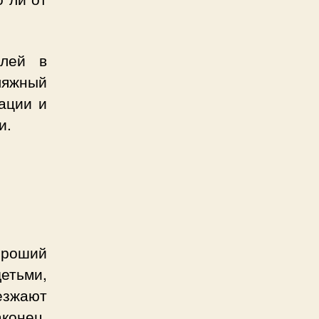
елей в
ляжный
ации и
и.
ороший
детьми,
езжают
конец,