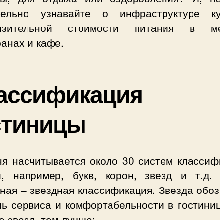
тельно узнавайте о инфраструктуре ку
лизительной стоимости питания в ме
анах и кафе.
ассификация
стиницы
ня насчитывается около 30 систем классиф
й, например, букв, корон, звезд и т.д.
ная – звездная классификация. Звезда обо
нь сервиса и комфортабельности в гостиниц
 звезд, тем лучше: