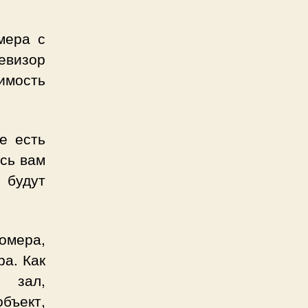
ера с
евизор
имость
е есть
сь вам
 будут
омера,
ра. Как
й зал,
ъект,