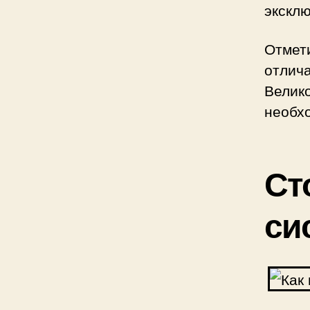
экскл
Отме
отлич
Вели
необх
Ст
си