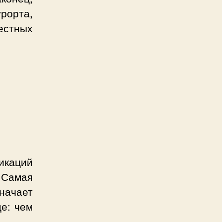
рорта,
стных
икаций
 Самая
значает
е: чем