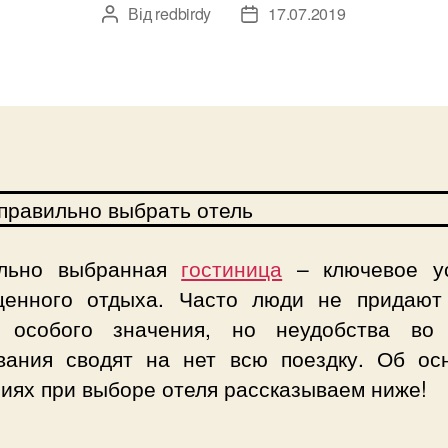
Від
redbirdy
17.07.2019
Автор
Дата
запису
запису
льно выбранная
гостиница
– ключевое у
ценного отдыха. Часто люди не придают
 особого значения, но неудобства во
вания сводят на нет всю поездку. Об ос
иях при выборе отеля рассказываем ниже!