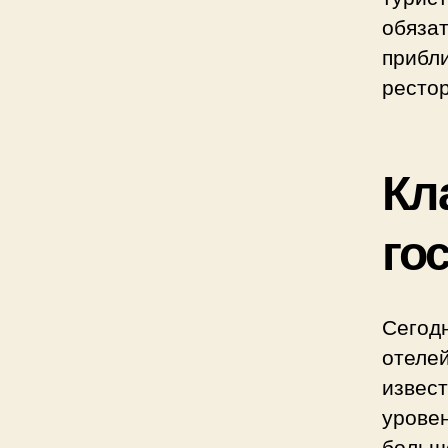
обяза
приб
рестор
Кл
го
Сегод
отеле
извест
урове
больше