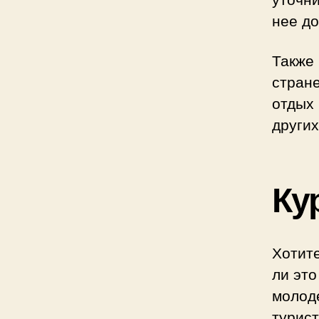
нее д
Также
стран
отдых
других
Ку
Хотит
ли это
молод
турис