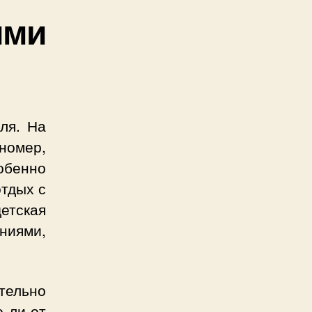
ими
ля. На
номер,
собенно
отдых с
етская
ниями,
тельно
 ли от