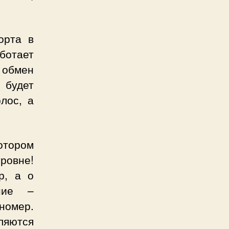
рта в
ботает
 обмен
 будет
лос, а
тором
ровне!
р, а о
ание –
номер.
ляются