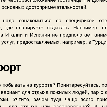
о основных достопримечательностей.
 надо ознакомиться со спецификой от
е, где планируете отдыхать. Например, п
 в Италии и Испании не предполагает аним
 услуг, предоставляемых, например, в Турци
рорт
е побывать на курорте? Поинтересуйтесь, х
 вариант для отдыха пожилых людей, пар с 
ежи. Учтите, зачем туда чаще всего при
ты, для отдыха или оздоровления? И, на