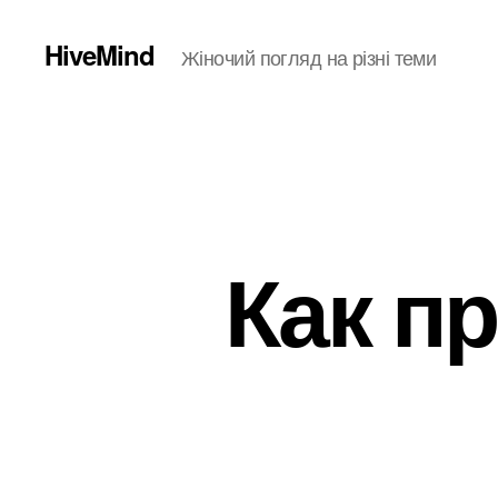
HiveMind
Жіночий погляд на різні теми
Как п