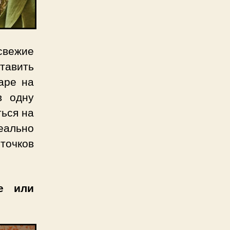
свежие
ставить
аре на
в одну
ться на
еально
точков
е или