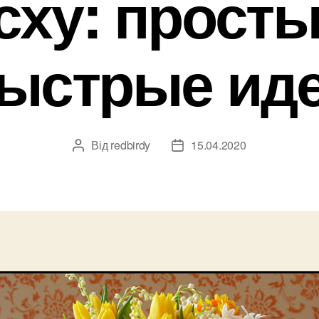
сху: просты
ыстрые ид
Від
redbirdy
15.04.2020
Автор
Дата
запису
запису