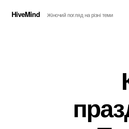
HiveMind
Жіночий погляд на різні теми
праз