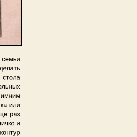
 семьи
делать
 стола
ельных
зимним
пка или
ще раз
яичко и
 контур