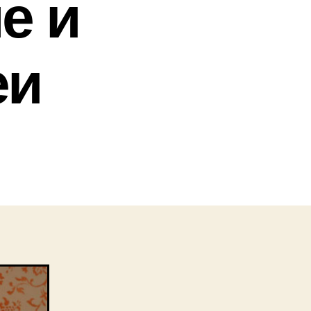
е и
еи