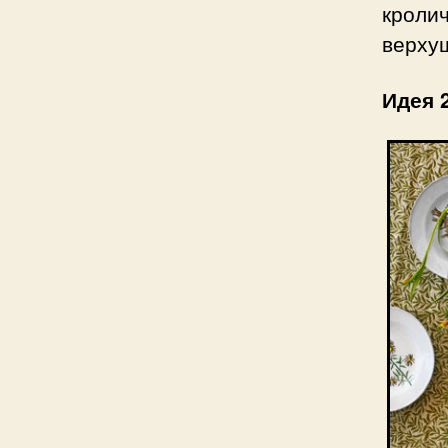
кроли
верхуш
Идея 