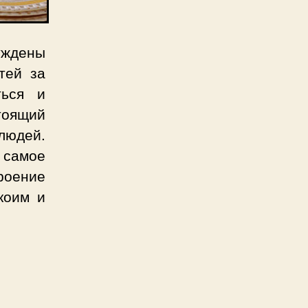
уждены
тей за
ться и
тоящий
людей.
и самое
троение
коим и