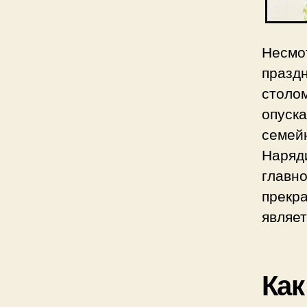
Несмо
празд
столо
опуск
семей
Наряди
главно
прекр
являет
Как