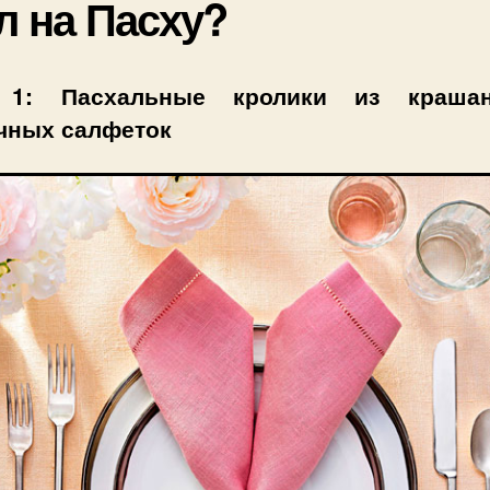
л на Пасху?
 1: Пасхальные кролики из краша
чных салфеток