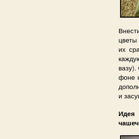
Внест
цветы 
их ср
кажду
вазу).
фоне 
допол
и засу
Идея
чашеч