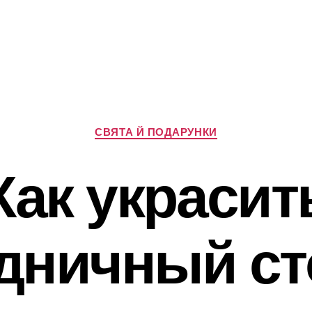
Категорії
СВЯТА Й ПОДАРУНКИ
Как украсит
дничный ст