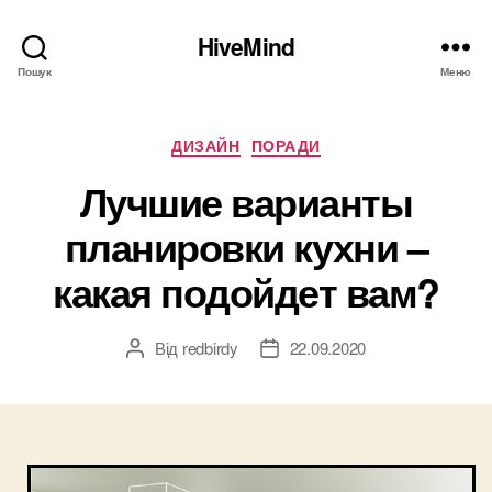
HiveMind
Пошук
Меню
Категорії
ДИЗАЙН
ПОРАДИ
Лучшие варианты
планировки кухни –
какая подойдет вам?
Від
redbirdy
22.09.2020
Автор
Дата
запису
запису