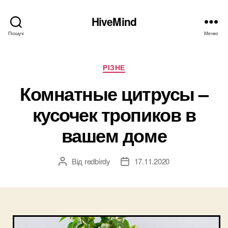
HiveMind
Пошук
Меню
Категорії
РІЗНЕ
Комнатные цитрусы –
кусочек тропиков в
вашем доме
Від
redbirdy
17.11.2020
Автор
Дата
запису
запису