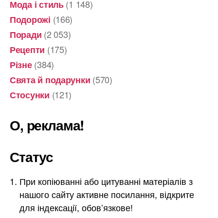
(1 148)
Мода і стиль
(166)
Подорожі
(2 053)
Поради
(175)
Рецепти
(384)
Різне
(570)
Свята й подарунки
(121)
Стосунки
О, реклама!
Статус
При копіюванні або цитуванні матеріалів з
нашого сайту активне посилання, відкрите
для індексації, обов’язкове!