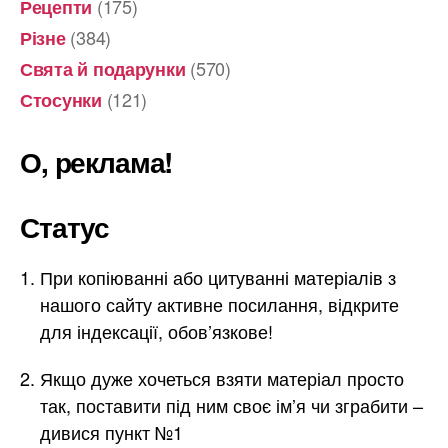
(175)
Рецепти
(384)
Різне
(570)
Свята й подарунки
(121)
Стосунки
О, реклама!
Статус
При копіюванні або цитуванні матеріалів з
нашого сайту активне посилання, відкрите
для індексації, обов’язкове!
Якщо дуже хочеться взяти матеріал просто
так, поставити під ним своє ім’я чи зграбити –
дивися пункт №1