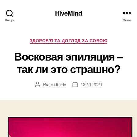
HiveMind
Пошук
Меню
Категорії
ЗДОРОВ'Я ТА ДОГЛЯД ЗА СОБОЮ
Восковая эпиляция –
так ли это страшно?
Від
redbirdy
12.11.2020
Автор
Дата
запису
запису