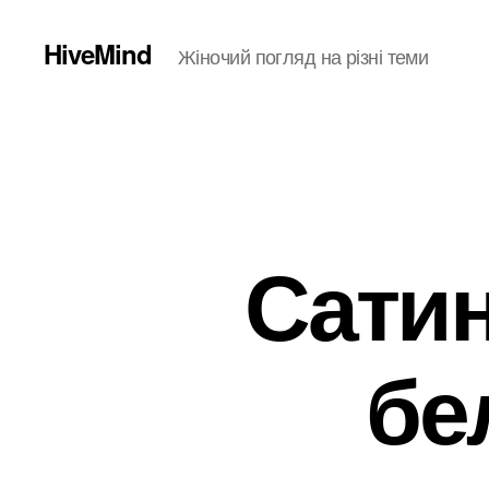
HiveMind
Жіночий погляд на різні теми
Сатин
бе