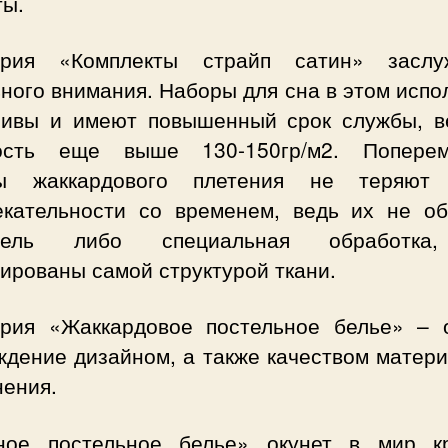
ты.
ория «Комплекты страйп сатин» заслу
ного внимания. Наборы для сна в этом исп
сивы и имеют повышенный срок службы, в
ость еще выше 130-150гр/м2. Попере
ы жаккардового плетения не теряют
екательности со временем, ведь их не об
итель либо специальная обработка
ированы самой структурой ткани.
ория «Жаккардовое постельное белье» – 
ждение дизайном, а также качеством матери
нения.
ное постельное белье» окунет в мир к