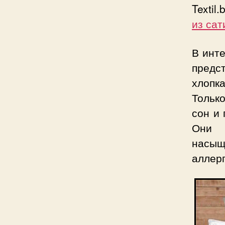
Textil
из сат
В инте
предс
хлопка
Тольк
сон и 
Они 
насы
аллерг