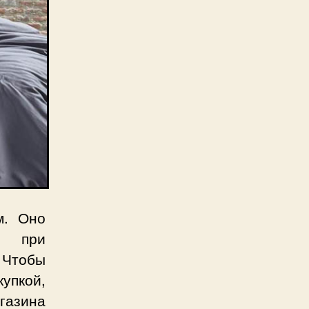
м. Оно
го при
 Чтобы
упкой,
газина