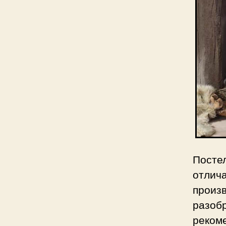
Посте
отлич
произ
разоб
реком