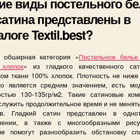
ие виды постельного б
сатина представлены в
алоге Textil.best?
 обширная категория «
Постельное белье
хлопок
» из гладкого качественного са
вом ткани 100% хлопок. Плотность не ниже 
то является средним значением, есть мо
остью 130-135гр/м2. Такие сатиновые ком
служить продолжительное время и не менят
тв. Гладкий сатин представлен в одно
нении, а также с многообразными рису
ые помогут разнообразить обстановку сп