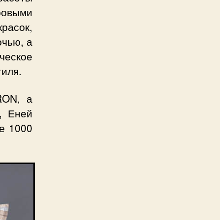
ровыми
расок,
очью, а
ческое
тиля.
RON, а
, Еней
е 1000