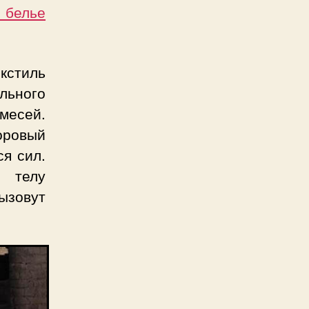
 белье
екстиль
льного
имесей.
оровый
ся сил.
 телу
зовут