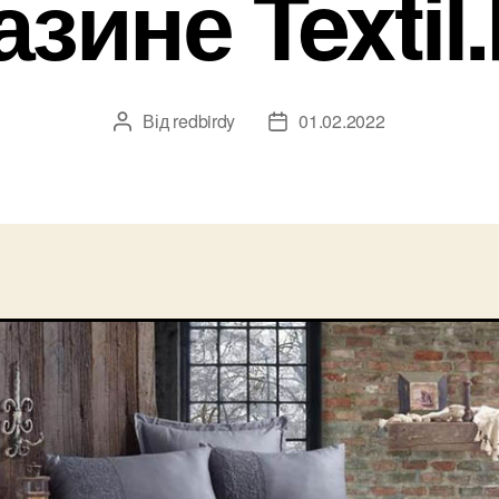
азине Textil.
Від
redbirdy
01.02.2022
Автор
Дата
запису
запису