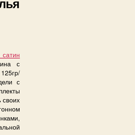
елья
 сатин
тина с
125гр/
дели с
плекты
ь своих
тонном
нками,
альной