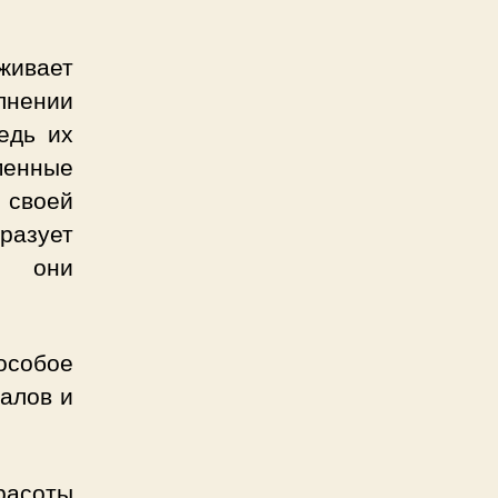
живает
олнении
едь их
менные
 своей
разует
, они
особое
алов и
расоты