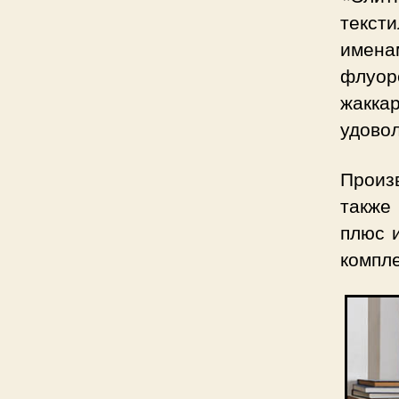
текст
имена
флуоре
жакка
удовол
Произ
также
плюс 
компле