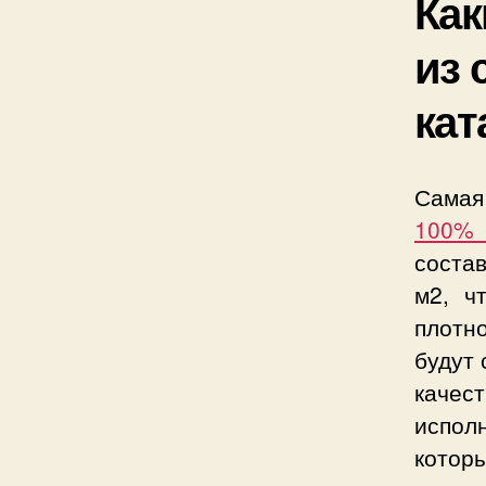
Как
из 
кат
Самая
100% 
соста
м2, ч
плотн
будут 
качес
испол
котор