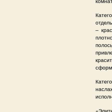
комна
Катег
отдель
– кра
плотн
полос
привл
крас
сформ
Катег
насла
испол
«Элит