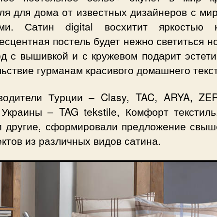
иля для дома от известных дизайнеров с ми
ми. Сатин digital восхитит яркостью к
сцентная постель будет нежно светиться н
рд с вышивкой и с кружевом подарит эстети
ьствие гурманам красивого домашнего текс
водители Турции – Clasy, TAC, ARYA, ZE
 Украины – TAG tekstile, Комфорт текстиль
и другие, сформировали предложение свыш
ктов из различных видов сатина.