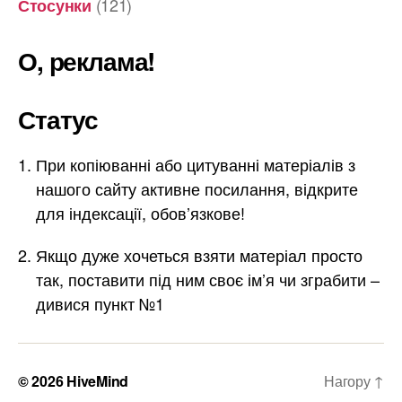
(121)
Стосунки
О, реклама!
Статус
При копіюванні або цитуванні матеріалів з
нашого сайту активне посилання, відкрите
для індексації, обов’язкове!
Якщо дуже хочеться взяти матеріал просто
так, поставити під ним своє ім’я чи зграбити –
дивися пункт №1
© 2026
HiveMind
Нагору
↑