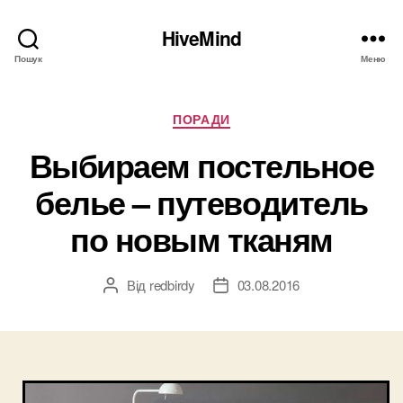
HiveMind
Пошук
Меню
Категорії
ПОРАДИ
Выбираем постельное
белье – путеводитель
по новым тканям
Від
redbirdy
03.08.2016
Автор
Дата
запису
запису