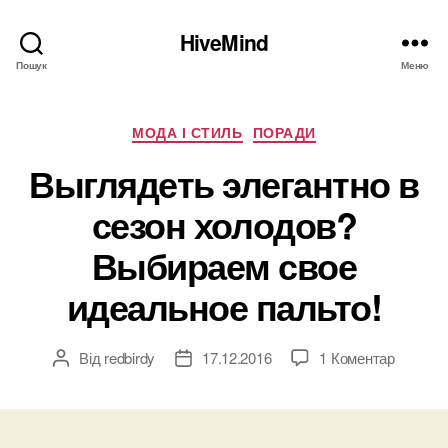
HiveMind
Пошук
Меню
Категорії
МОДА І СТИЛЬ
ПОРАДИ
Выглядеть элегантно в
сезон холодов?
Выбираем свое
идеальное пальто!
до
Від
redbirdy
17.12.2016
1 Коментар
Автор
Дата
Выгляд
запису
запису
элегант
в
сезон