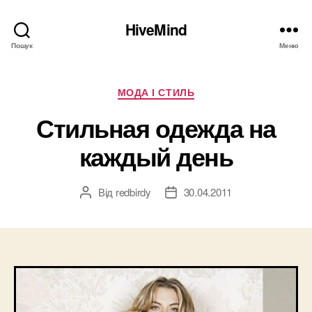
HiveMind
Пошук
Меню
Категорії
МОДА І СТИЛЬ
Стильная одежда на
каждый день
Від
redbirdy
30.04.2011
Автор
Дата
запису
запису