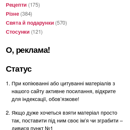
(175)
Рецепти
(384)
Різне
(570)
Свята й подарунки
(121)
Стосунки
О, реклама!
Статус
При копіюванні або цитуванні матеріалів з
нашого сайту активне посилання, відкрите
для індексації, обов’язкове!
Якщо дуже хочеться взяти матеріал просто
так, поставити під ним своє ім’я чи зграбити –
дивися пункт №1