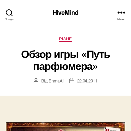
HiveMind
Пошук
Меню
Категорії
РІЗНЕ
Обзор игры «Путь
парфюмера»
Від
EnmaAi
22.04.2011
Автор
Дата
запису
запису