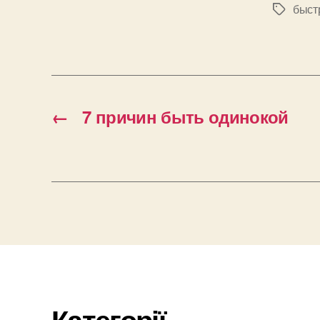
быст
Позначк
←
7 причин быть одинокой
Категорії