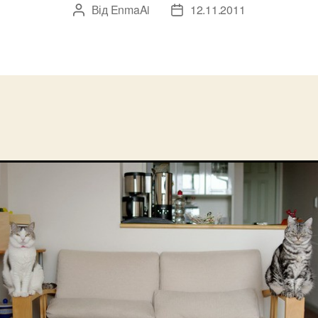
Від
EnmaAi
12.11.2011
Автор
Дата
запису
запису