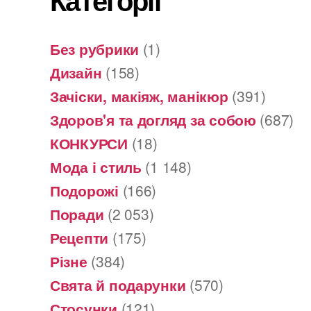
Без рубрики
(1)
Дизайн
(158)
Зачіски, макіяж, манікюр
(391)
Здоров'я та догляд за собою
(687)
КОНКУРСИ
(18)
Мода і стиль
(1 148)
Подорожі
(166)
Поради
(2 053)
Рецепти
(175)
Різне
(384)
Свята й подарунки
(570)
Стосунки
(121)