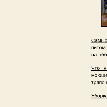
Самые
питомц
на обб
Что н
моюще
тряпоч
Уборк