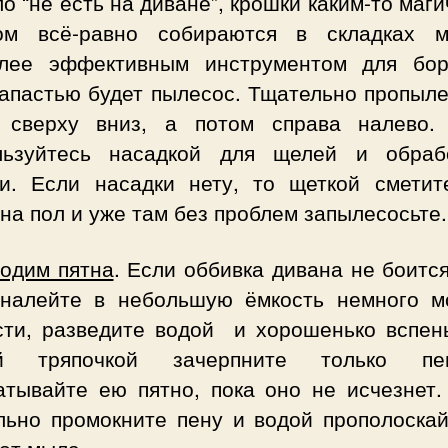
о “не есть на диване”, крошки каким-то маг
ом всё-равно собираются в складках м
лее эффективным инструментом для бо
напастью будет пылесос. Тщательно пропыле
 сверху вниз, а потом справа налево.
льзуйтесь насадкой для щелей и обраб
ки. Если насадки нету, то щеткой сметит
на пол и уже там без проблем запылесосьте.
одим пятна
. Если оббивка дивана не боитс
 налейте в небольшую ёмкость немного 
сти, разведите водой и хорошенько вспень
ой тряпочкой зачерпните только п
атывайте ею пятно, пока оно не исчезнет.
льно промокните пену и водой прополоскай