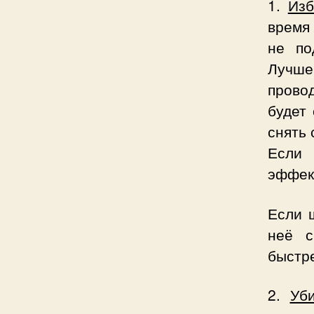
1.
Изб
время 
не по
Лучше
прово
будет
снять 
Если 
эффек
Если 
неё с
быстре
2.
Уб