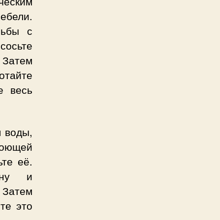
ическим
ебели.
рьбы с
сосьте
 Затем
отайте
е весь
я воды,
моющей
те её.
ену и
 Затем
те это