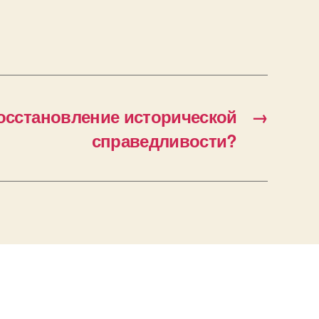
осстановление исторической
→
справедливости?