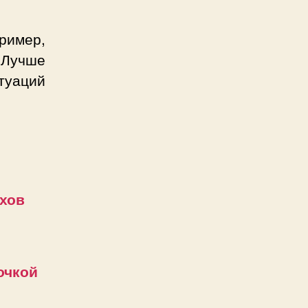
ример,
 Лучше
туаций
ахов
очкой