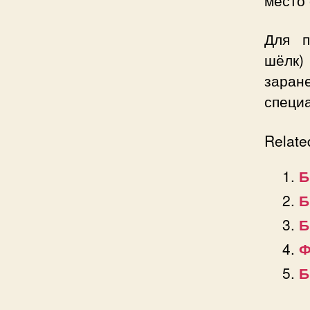
место 
Для п
шёлк)
заран
специ
Relate
Б
Б
Б
Ф
Б