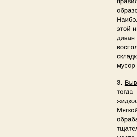
правил
образ
Наибо
этой 
диван
воспо
склад
мусор 
3.
Выв
тогда
жидко
Мягк
обраб
тщате