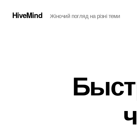
HiveMind
Жіночий погляд на різні теми
Быст
ч