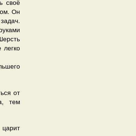
ь своё
ком. Он
задач.
руками
Шерсть
 легко
льшего
ься от
а, тем
 царит