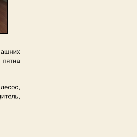
машних
, пятна
лесос,
итель,