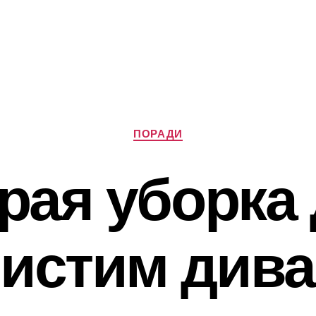
Категорії
ПОРАДИ
рая уборка 
истим див