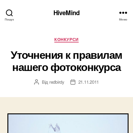
HiveMind
Пошук
Меню
Категорії
КОНКУРСИ
Уточнения к правилам
нашего фотоконкурса
Від
redbirdy
21.11.2011
Автор
Дата
запису
запису