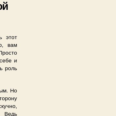
ой
ь этот
р, вам
Просто
себе и
ь роль
ным. Но
торону
учно,
. Ведь