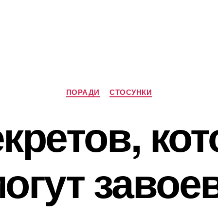
Категорії
ПОРАДИ
СТОСУНКИ
екретов, ко
огут завое