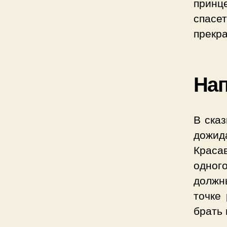
принц
спасе
прекра
На
В сказ
дожид
Краса
одног
должн
точке
брать 