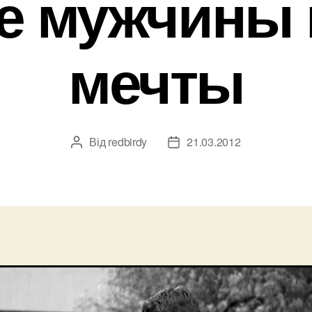
е мужчины
мечты
Від
redbirdy
21.03.2012
Автор
Дата
запису
запису