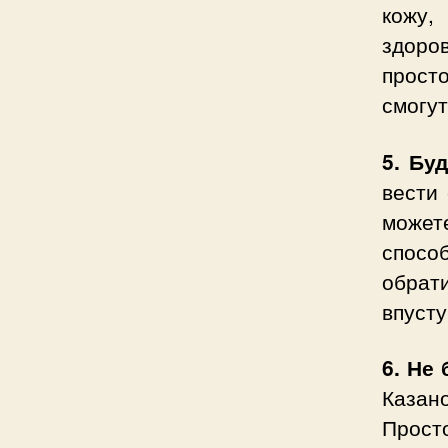
кожу,
здоро
прост
смогут
5. Бу
вести
может
спосо
обрати
впусту
6. Не 
Казан
Прост