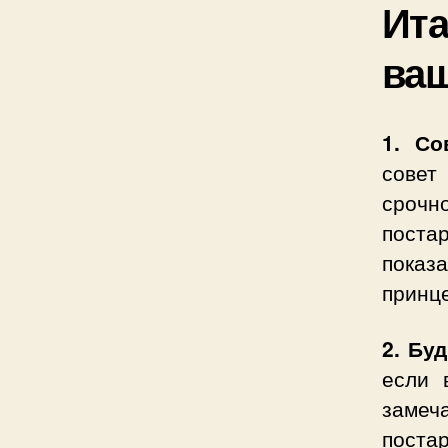
Ита
ваш
1. Со
совет
срочн
поста
показ
принце
2. Бу
если 
заме
поста