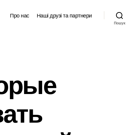
Про нас
Наші друзі та партнери
Пошук
торые
вать