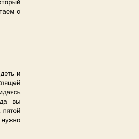
оторый
таем о
идеть и
Спящей
идаясь
гда вы
 пятой
 нужно