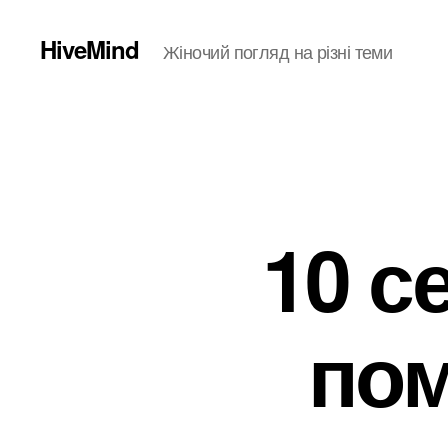
HiveMind
Жіночий погляд на різні теми
10 с
пом