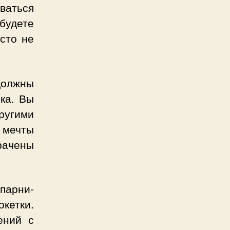
ваться
будете
сто не
должны
ка. Вы
ругими
 мечты
трачены
 парни-
кетки.
ений с