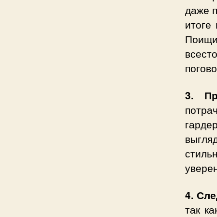
даже п
итоге 
Поищ
всесто
погов
3. Пр
потра
гарде
выгля
стиль
уверен
4. Сл
так ка