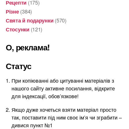
(175)
Рецепти
(384)
Різне
(570)
Свята й подарунки
(121)
Стосунки
О, реклама!
Статус
При копіюванні або цитуванні матеріалів з
нашого сайту активне посилання, відкрите
для індексації, обов’язкове!
Якщо дуже хочеться взяти матеріал просто
так, поставити під ним своє ім’я чи зграбити –
дивися пункт №1