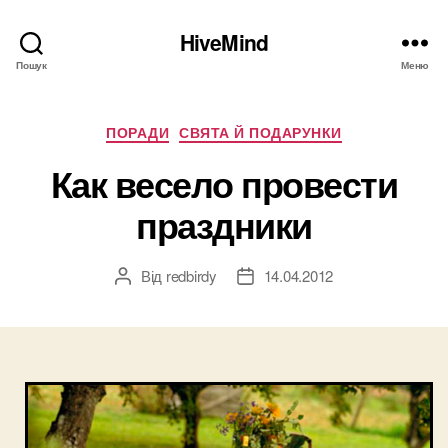
HiveMind
Пошук
Меню
Категорії
ПОРАДИ
СВЯТА Й ПОДАРУНКИ
Как весело провести
праздники
Від
redbirdy
14.04.2012
Автор
Дата
запису
запису