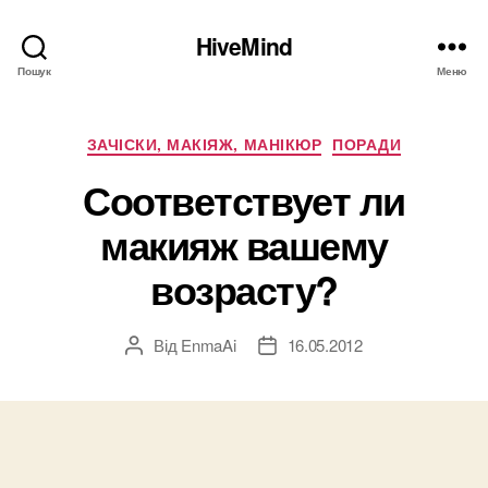
HiveMind
Пошук
Меню
Категорії
ЗАЧІСКИ, МАКІЯЖ, МАНІКЮР
ПОРАДИ
Соответствует ли
макияж вашему
возрасту?
Від
EnmaAi
16.05.2012
Автор
Дата
запису
запису