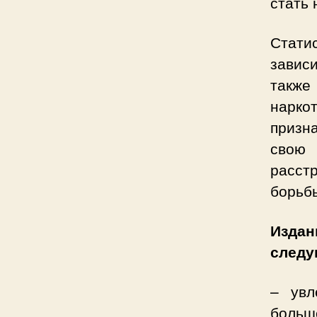
стать 
Стати
завис
также
наркот
призн
свою 
расст
борьбы
Издан
следу
– увл
больш