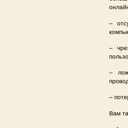
онлай
– отс
компь
– чре
пользо
– лож
прово
– поте
Вам та