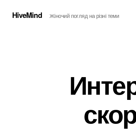
HiveMind
Жіночий погляд на різні теми
Инте
скор