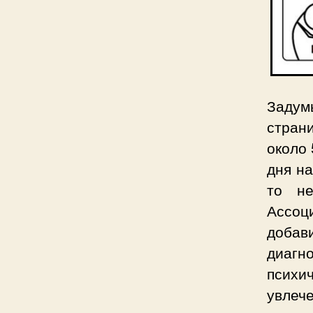
Задум
стран
около 
дня на
то не
Ассоц
доба
диаг
психи
увлеч