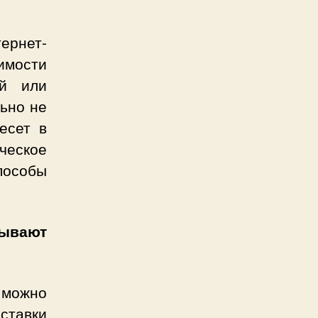
ернет-
имости
ой или
льно не
есет в
ческое
пособы
зывают
 можно
ставки