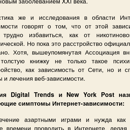
новым заболеванием XXI века.
стика же и исследования в области Инт
имости говорят о том, что от этой завис
 трудно избавиться, как от никотинов
ической. Но пока это расстройство официа
ано. Хотя, вышеупомянутая Ассоциация вн
толстую книжку не только такое психи
ройство, как зависимость от Сети, но и с
 и лечения веб-зависимости.
ия Digital Trends и New York Post на
ющие симптомы Интернет-зависимости:
ечение азартными играми и нужда как
е времени проводить в Интернете, делая 