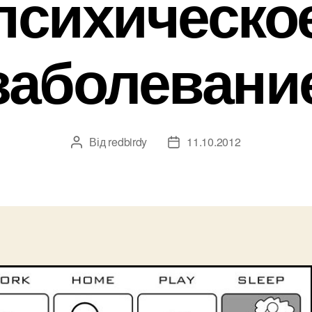
психическо
заболевани
Від
redbirdy
11.10.2012
Автор
Дата
запису
запису