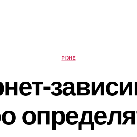
Категорії
РІЗНЕ
рнет-зависи
о определя