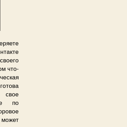
еряете
нтакте
 своего
ом что-
ческая
готова
 свое
ие по
оровое
 может