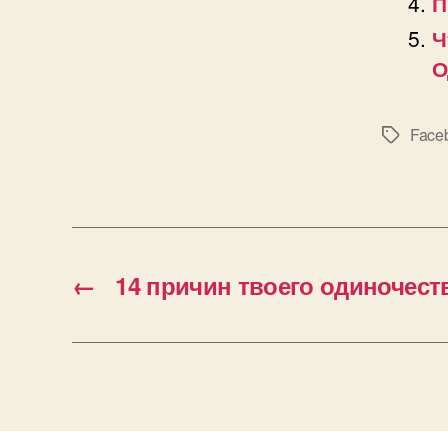
П
Ч
О
Face
Позначк
←
14 причин твоего одиночеств