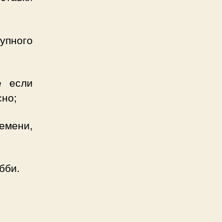
упного
е если
сно;
емени,
бби.