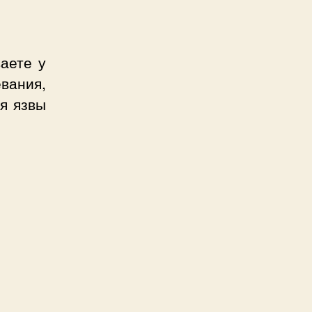
аете у
вания,
ия язвы