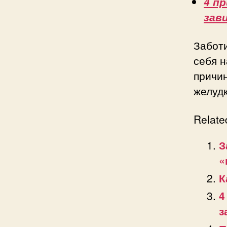
4 п
зав
Забот
себя 
причин
желудк
Relate
З
«
К
4
з