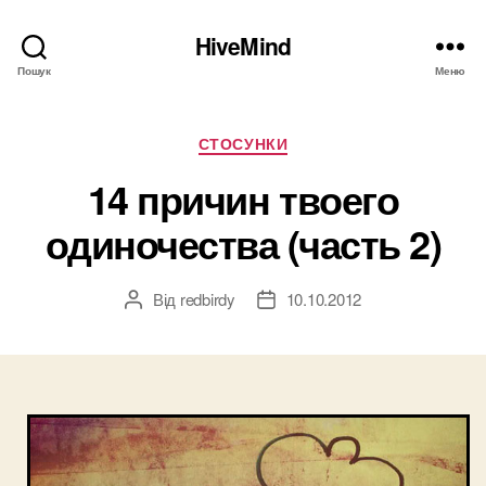
HiveMind
Пошук
Меню
Категорії
СТОСУНКИ
14 причин твоего
одиночества (часть 2)
Від
redbirdy
10.10.2012
Автор
Дата
запису
запису