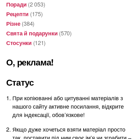
(2 053)
Поради
(175)
Рецепти
(384)
Різне
(570)
Свята й подарунки
(121)
Стосунки
О, реклама!
Статус
При копіюванні або цитуванні матеріалів з
нашого сайту активне посилання, відкрите
для індексації, обов’язкове!
Якщо дуже хочеться взяти матеріал просто
так, поставити під ним своє ім’я чи зграбити –