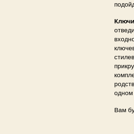
подойд
Ключи
отвед
входн
ключе
стил
прикр
компле
родст
одном
Вам б