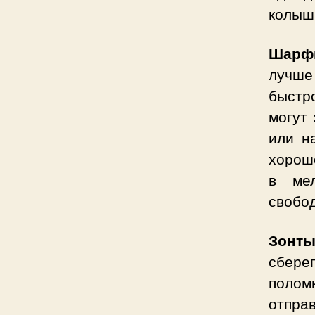
колыш
Шарфы
лучше
быстр
могут
или н
хорош
в мел
свобод
Зонты
сбере
поломк
отпра