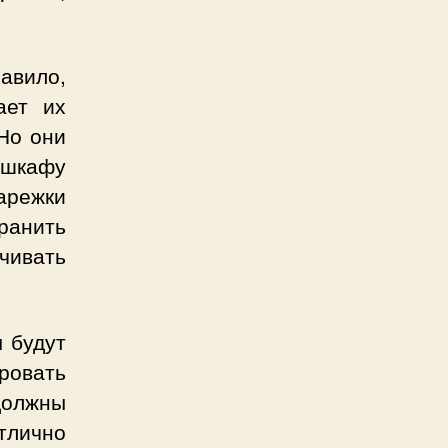
авило,
ает их
Но они
 шкафу
арежки
ранить
чивать
 будут
ровать
 должны
тлично