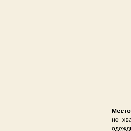
Место
не хв
одежд