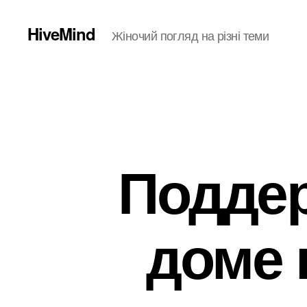
HiveMind
Жіночий погляд на різні теми
Поддер
доме 