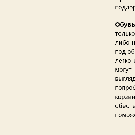
подде
Обувь
только
либо 
под об
легко 
могу
выгл
попро
корзи
обесп
помож