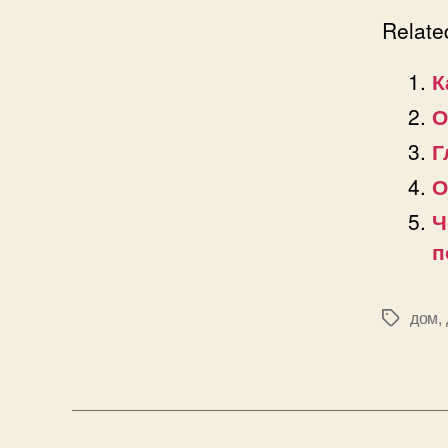
Relate
К
О
Г
О
Ч
п
дом
,
Позначк