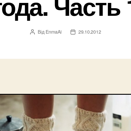
года. Часть 
Від
EnmaAi
29.10.2012
Автор
Дата
запису
запису