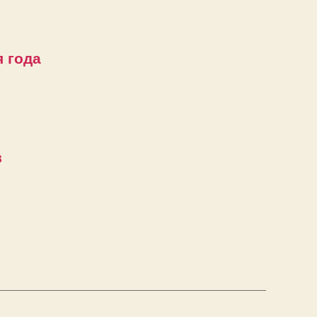
 года
в