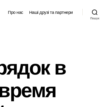
Про нас
Наші друзі та партнери
Пошук
рядок в
 время