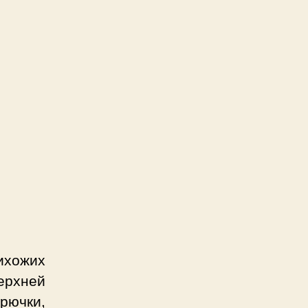
ихожих
ерхней
рючки,