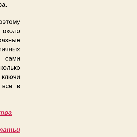
ра.
этому
 около
разные
личных
 сами
колько
, ключи
 все в
тва
татьи