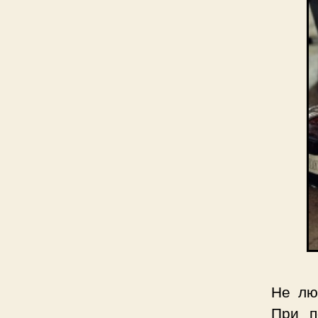
Не лю
При п