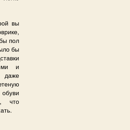
рой вы
оврике,
бы пол
было бы
дставки
ими и
 даже
етеную
 обуви
а, что
ать.