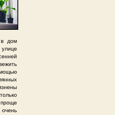
 в дом
 улице
сенней
вежить
омощью
лянных
язнены
только
 проще
очень