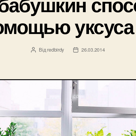
бабушкин спос
омощью уксуса
Від
redbirdy
26.03.2014
Автор
Дата
запису
запису