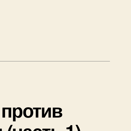
оечной
 против
(часть 1)