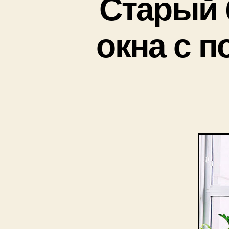
Старый 
окна с п