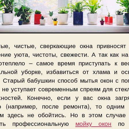
ые, чистые, сверкающие окна привносят
ние уюта, чистоты, свежести. А так как на
отеплело – самое время приступать к ве
альной уборке, избавиться от хлама и ос
. Старый бабушкин способ мытья окон с п
а не уступает современным спреям для стек
хностей. Конечно, если у вас окна загр
о (например, после ремонта), то одним 
ом здесь не обойтись. Но в этом случае
ать профессиональную
мойку окон
по 