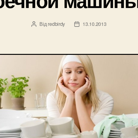
Від
redbirdy
13.10.2013
Автор
Дата
запису
запису