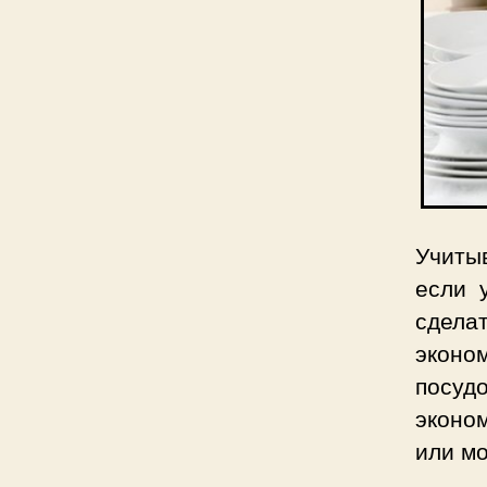
Учиты
если 
сдела
эконом
посу
эконо
или мо