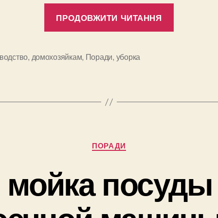
“Ручная
ПРОДОВЖИТИ ЧИТАННЯ
мойка
посуды
против
водство
,
домохозяйкам
,
Поради
,
уборка
и
посудом
машины
(часть
2)”
Категорії
ПОРАДИ
 мойка посуды
ечной машины 