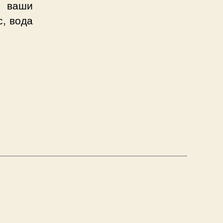
е ваши
с, вода
н
ю