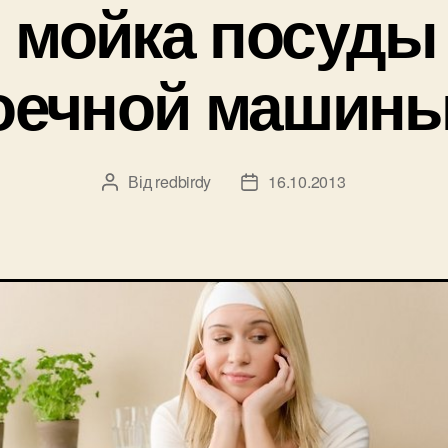
 мойка посуды
ечной машины 
Від
redbirdy
16.10.2013
Автор
Дата
запису
запису