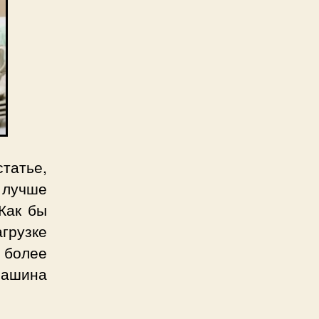
татье,
 лучше
Как бы
агрузке
более
машина