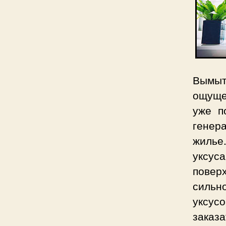
Вымыт
ощуще
уже п
генер
жилье
уксус
повер
сильн
уксус
заказ