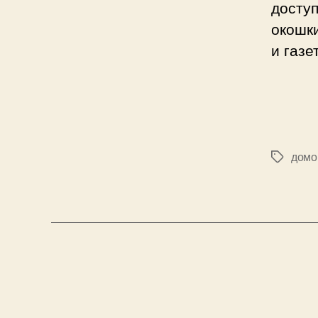
досту
окошки
и газе
домо
Позначк