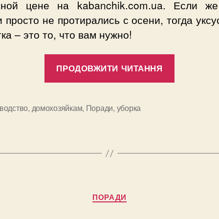
пной цене на kabanchik.com.ua. Если ж
 просто не протирались с осени, тогда уксу
тка – это то, что вам нужно!
“Старый
ПРОДОВЖИТИ ЧИТАННЯ
бабушки
способ:
моем
водство
,
домохозяйкам
,
Поради
,
уборка
и
окна
с
помощь
уксуса
и
Категорії
газеты”
ПОРАДИ