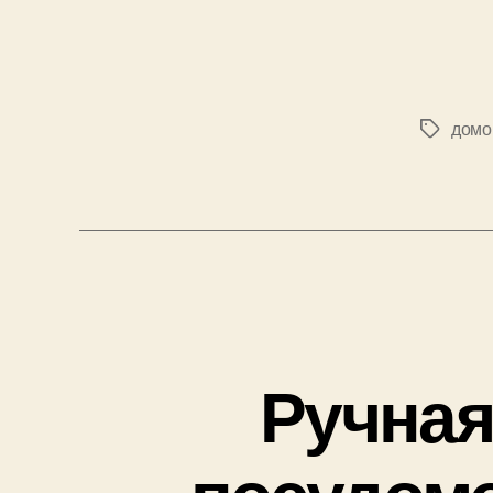
домо
Позначк
Ручная
посудомо