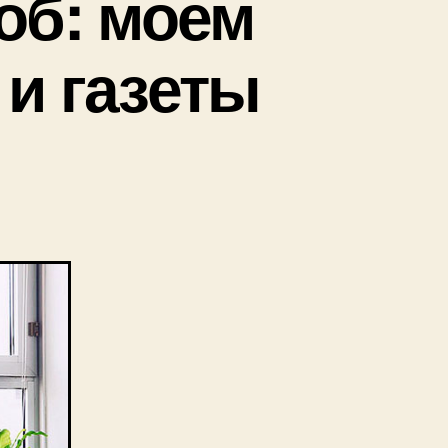
об: моем
 и газеты