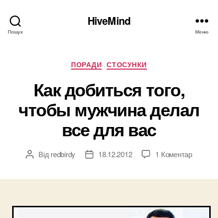
HiveMind
Пошук
Меню
Категорії
ПОРАДИ
СТОСУНКИ
Как добиться того,
чтобы мужчина делал
все для вас
до
Від
redbirdy
18.12.2012
1 Коментар
Автор
Дата
Как
запису
запису
добить
того,
чтобы
мужчин
делал