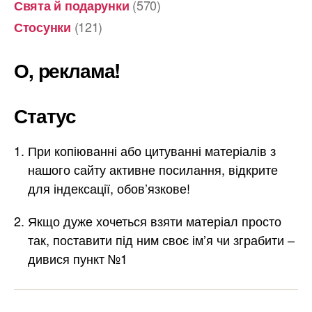
(570)
Свята й подарунки
(121)
Стосунки
О, реклама!
Статус
При копіюванні або цитуванні матеріалів з
нашого сайту активне посилання, відкрите
для індексації, обов’язкове!
Якщо дуже хочеться взяти матеріал просто
так, поставити під ним своє ім’я чи зграбити –
дивися пункт №1