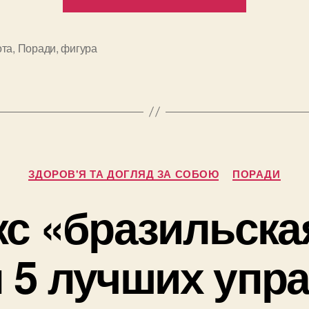
способо
выглядет
стройне
ота
,
Поради
,
фигура
и
момента
Категорії
ЗДОРОВ'Я ТА ДОГЛЯД ЗА СОБОЮ
ПОРАДИ
с «бразильска
п 5 лучших упр