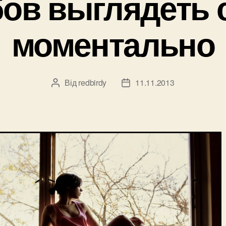
бов выглядеть 
моментально
Від
redbirdy
11.11.2013
Автор
Дата
запису
запису