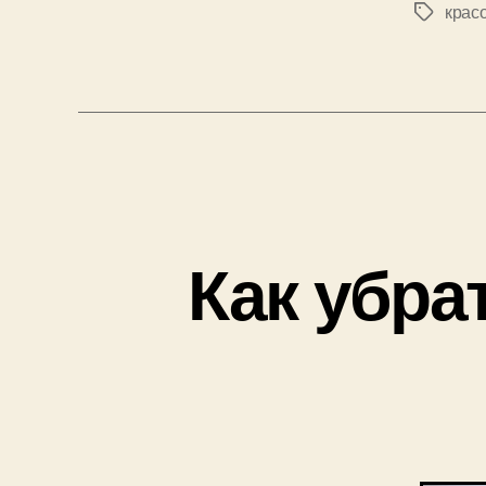
крас
Позначк
Как убра