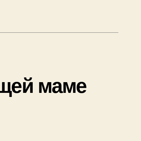
ний
ящей маме