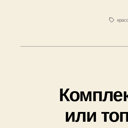
крас
Позначк
Комплек
или то