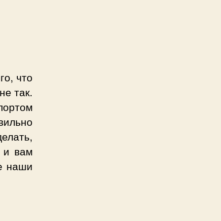
го, что
не так.
портом
вильно
елать,
 и вам
е наши