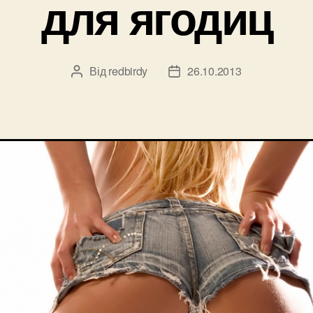
для ягодиц
Від
redbirdy
26.10.2013
Автор
Дата
запису
запису