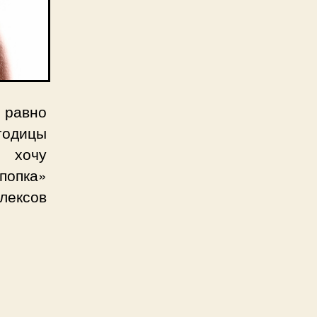
 равно
годицы
, хочу
попка»
лексов
с
ская