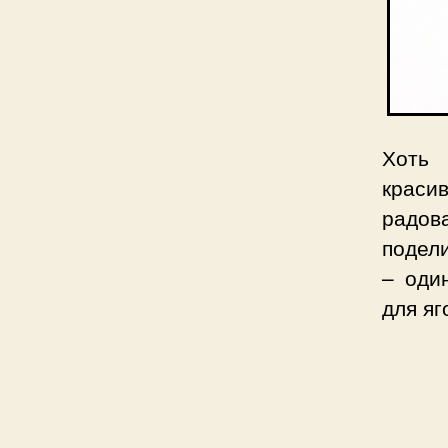
Хоть 
краси
радов
подел
– оди
для я