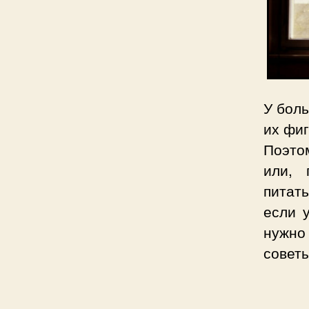
У боль
их фиг
Поэто
или, 
питат
если 
нужно
советы