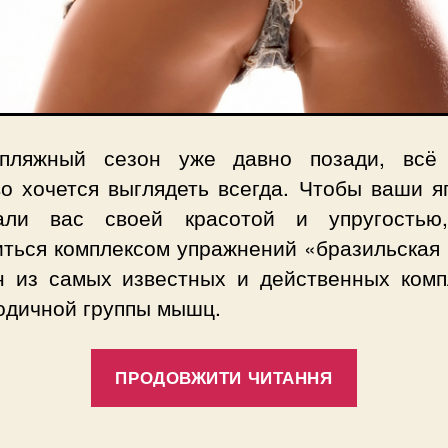
пляжный сезон уже давно позади, всё
во хочется выглядеть всегда. Чтобы ваши я
али вас своей красотой и упругостью
иться комплексом упражнений «бразильская 
н из самых известных и действенных комп
годичной группы мышц.
“Комплек
ПРОДОВЖИТИ ЧИТАННЯ
«бразиль
попка»