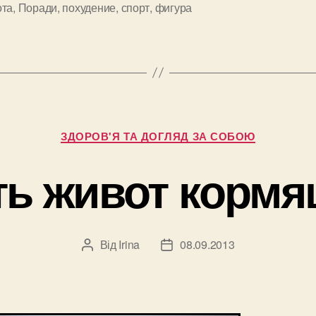
или
ота
,
Поради
,
похудение
,
спорт
,
фигура
и
топ
5
лучших
упражне
для
Категорії
ягодиц”
ЗДОРОВ'Я ТА ДОГЛЯД ЗА СОБОЮ
ть живот корм
Від
Irina
08.09.2013
Автор
Дата
запису
запису