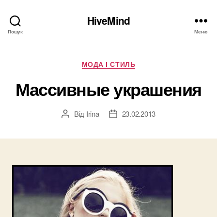
HiveMind
Пошук
Меню
Категорії
МОДА І СТИЛЬ
Массивные украшения
Від
Irina
23.02.2013
Автор
Дата
запису
запису