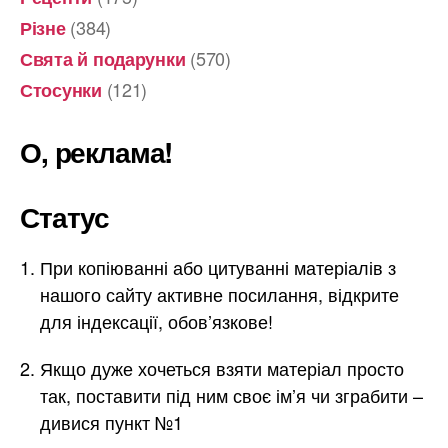
(384)
Різне
(570)
Свята й подарунки
(121)
Стосунки
О, реклама!
Статус
При копіюванні або цитуванні матеріалів з
нашого сайту активне посилання, відкрите
для індексації, обов’язкове!
Якщо дуже хочеться взяти матеріал просто
так, поставити під ним своє ім’я чи зграбити –
дивися пункт №1