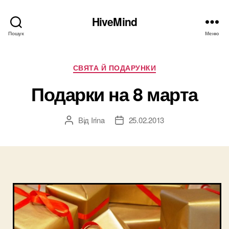
HiveMind
Пошук
Меню
Категорії
СВЯТА Й ПОДАРУНКИ
Подарки на 8 марта
Від
Irina
25.02.2013
Автор
Дата
запису
запису