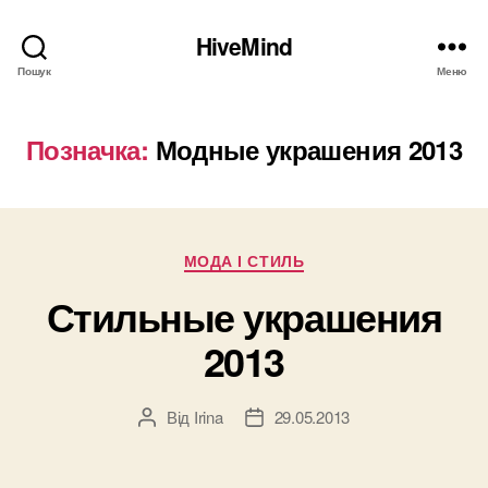
HiveMind
Пошук
Меню
Позначка:
Модные украшения 2013
Категорії
МОДА І СТИЛЬ
Стильные украшения
2013
Від
Irina
29.05.2013
Автор
Дата
запису
запису