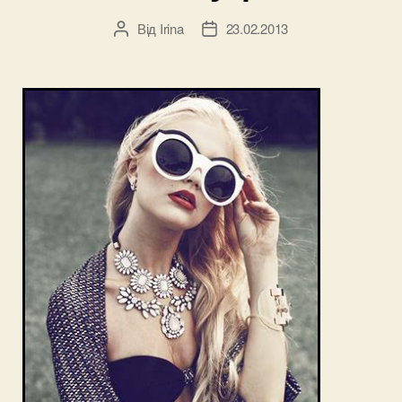
Від
Irina
23.02.2013
Автор
Дата
запису
запису