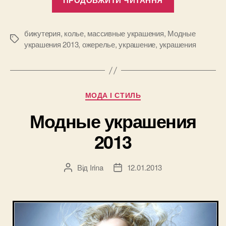
украшения”
бижутерия
,
колье
,
массивные украшения
,
Модные
Позначки
украшения 2013
,
ожерелье
,
украшение
,
украшения
Категорії
МОДА І СТИЛЬ
Модные украшения
2013
Від
Irina
12.01.2013
Автор
Дата
запису
запису