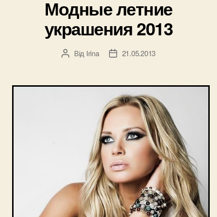
Модные летние
украшения 2013
Від
Irina
21.05.2013
Автор
Дата
запису
запису