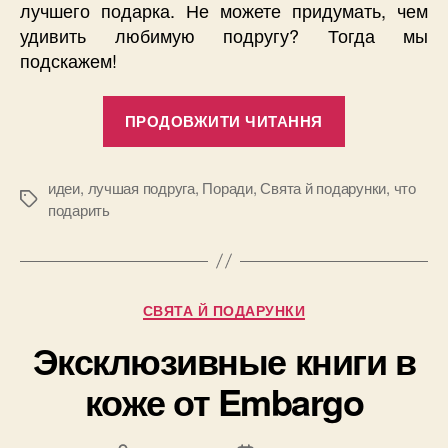
лучшего подарка. Не можете придумать, чем
удивить любимую подругу? Тогда мы
подскажем!
“Что
ПРОДОВЖИТИ ЧИТАННЯ
подарить
любимой
подруге
идеи
,
лучшая подруга
,
Поради
,
Свята й подарунки
,
что
Позначки
подарить
на
Новый
Год”
Категорії
СВЯТА Й ПОДАРУНКИ
Эксклюзивные книги в
коже от Embargo