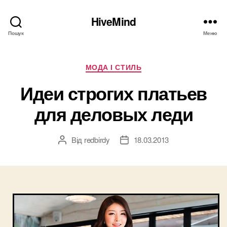
HiveMind
Пошук
Меню
Категорії
МОДА І СТИЛЬ
Идеи строгих платьев
для деловых леди
Від
redbirdy
18.03.2013
Автор
Дата
запису
запису