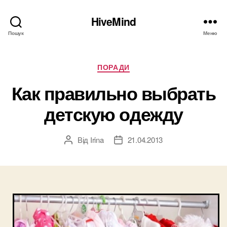
HiveMind
Пошук
Меню
Категорії
ПОРАДИ
Как правильно выбрать
детскую одежду
Від
Irina
21.04.2013
Автор
Дата
запису
запису