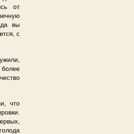
ясь от
шечную
гда вы
ется, с
ужили,
 более
чество
и, что
ровки.
ервых,
голода