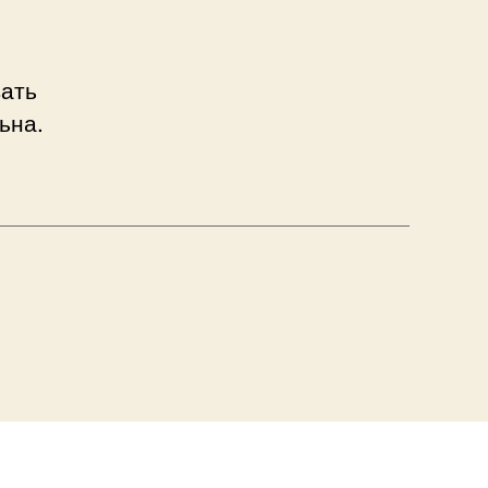
вать
ьна.