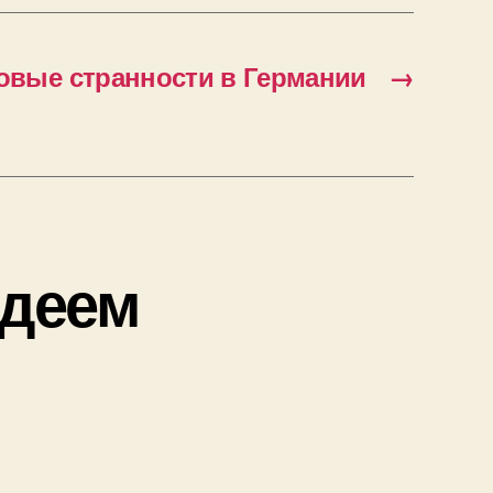
овые странности в Германии
→
удеем