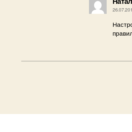
Ната
26.07.20
Настро
правил