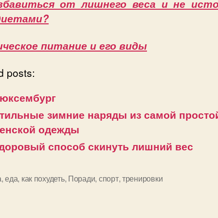
збавиться от лишнего веса и не ис
диетами?
ческое питание и его виды
d posts:
юксембург
тильные зимние наряды из самой просто
енской одежды
доровый способ скинуть лишний вес
а
,
еда
,
как похудеть
,
Поради
,
спорт
,
тренировки
и