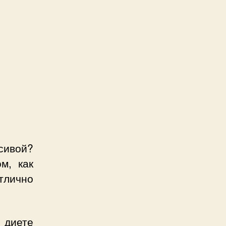
сивой?
м, как
тлично
 диете