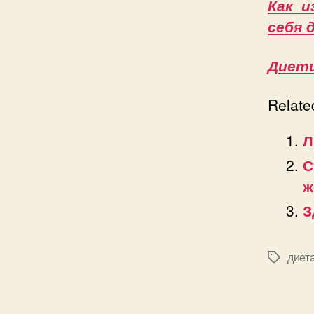
Как и
себя 
Диети
Relate
Л
С
ж
З
диет
Позначк