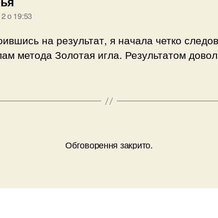
говорить:
лья
12 о 19:53
ившись на результат, я начала четко следо
ам метода Золотая игла. Результатом довол
Обговорення закрито.