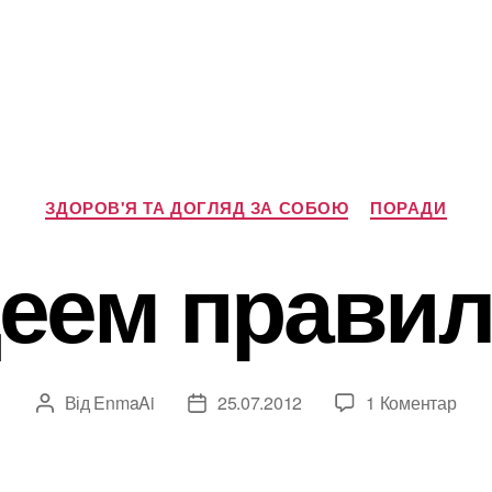
Категорії
ЗДОРОВ'Я ТА ДОГЛЯД ЗА СОБОЮ
ПОРАДИ
еем прави
до
Від
EnmaAi
25.07.2012
1 Коментар
Автор
Дата
Худ
запису
запису
пра