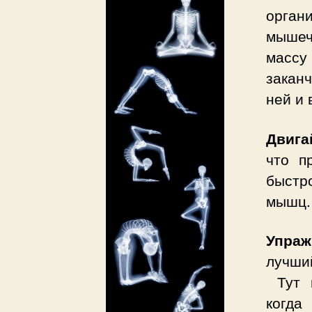
орган
мышеч
массу
заканч
ней и 
Двига
что п
быстр
мышц.
Упраж
лучши
Тут н
когда