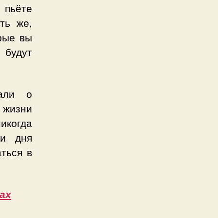
 пьёте
ть же,
орые вы
 будут
али о
 жизни
икогда
ии дня
ться в
ах