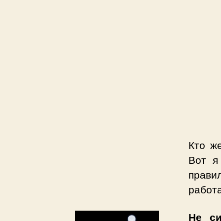
Кто ж
Вот я
прави
работ
Не си