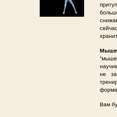
приту
больш
снижае
сейча
хранит
Мыше
“мыше
научи
не за
трени
форме
Вам б