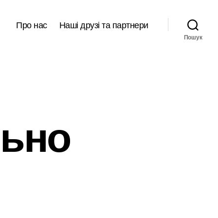
Про нас
Наші друзі та партнери
Пошук
льно
еем
вильно